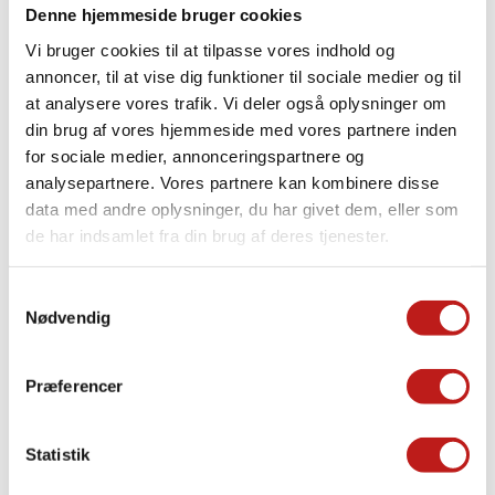
Denne hjemmeside bruger cookies
Vi bruger cookies til at tilpasse vores indhold og
annoncer, til at vise dig funktioner til sociale medier og til
at analysere vores trafik. Vi deler også oplysninger om
din brug af vores hjemmeside med vores partnere inden
Spuling og iblæsning af kabler
for sociale medier, annonceringspartnere og
analysepartnere. Vores partnere kan kombinere disse
Professionel fiberblæsning og spuling med fokus på kvalitet,
data med andre oplysninger, du har givet dem, eller som
driftssikkerhed og skånsom installation – effektivt udført med
de har indsamlet fra din brug af deres tjenester.
moderne udstyr og erfarne specialister.
LÆS MERE
Samtykkevalg
Nødvendig
Præferencer
Statistik