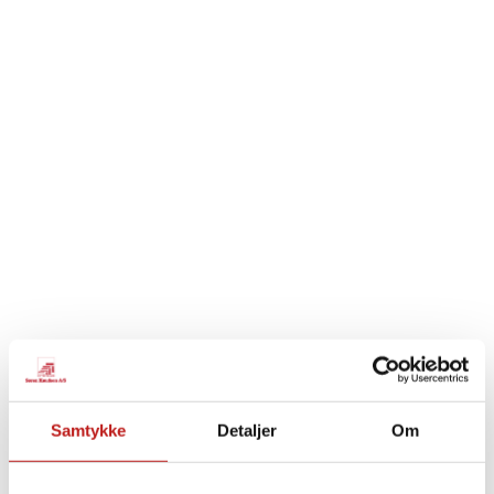
OG EFTERLADER KUN
MINIMALE
SPOR
I LANDSKABET
VI
kan
PROFESSIONEL
HÅNDTERING - HVER GANG
Samtykke
Detaljer
Om