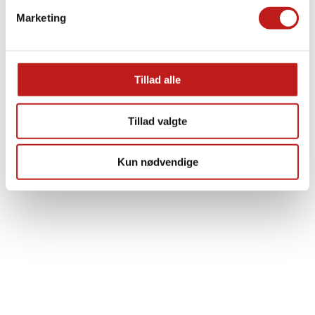
Marketing
Indmåling af kabler
Tillad alle
Med dokumenteret præcision
LÆS MERE
Tillad valgte
Kun nødvendige
Pløjning